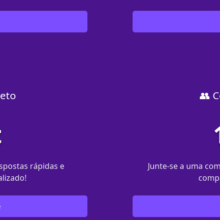
reto
👥 
t
espostas rápidas e
Junte-se a uma com
lizado!
compa
e