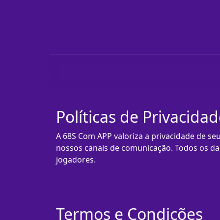
Políticas de Privacida
A 68S Com APP valoriza a privacidade de s
nossos canais de comunicação. Todos os dad
jogadores.
Termos e Condições