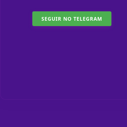
SEGUIR NO TELEGRAM