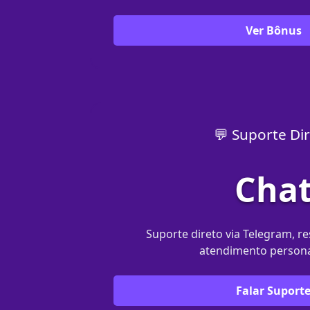
Ver Bônus
💬 Suporte Di
Cha
Suporte direto via Telegram, r
atendimento persona
Falar Suport