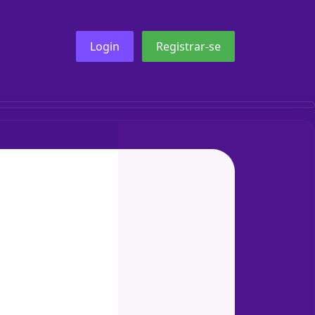
Login
Registrar-se