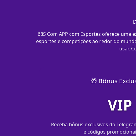
D
68S Com APP com​ Esportes oferece uma ex
esportes e competições ao redor do mundo,
usar. C
🎁 Bônus Exclu
VIP
Receba bônus exclusivos do Telegra
e códigos promocionai