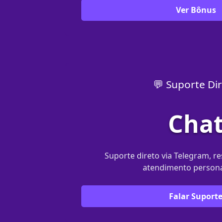
Ver Bônus
💬 Suporte Di
Cha
Suporte direto via Telegram, r
atendimento persona
Falar Suport