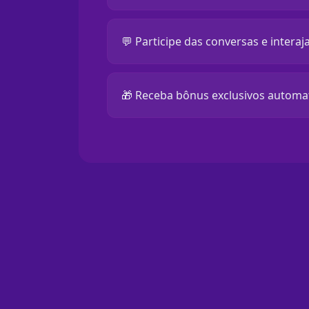
💬 Participe das conversas e interaj
🎁 Receba bônus exclusivos autom