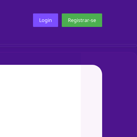
Login
Registrar-se