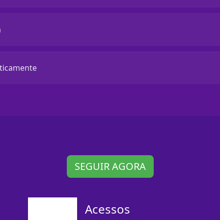
a
aticamente
SEGUIR AGORA
Acessos