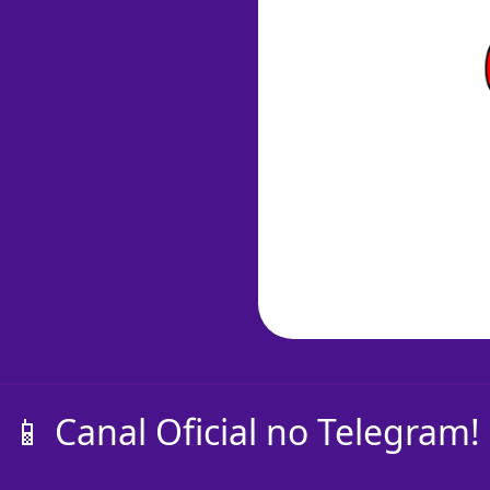
📱 Canal Oficial no Telegram!