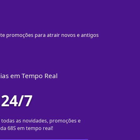
nte promoções para atrair novos e antigos
cias em Tempo Real
24/7
e todas as novidades, promoções e
 da 68S em tempo real!