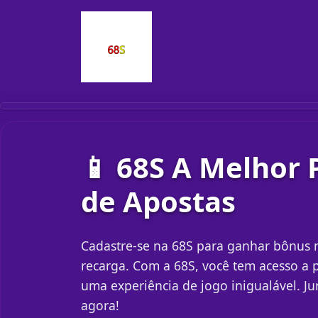
📱 68S A Melhor 
de Apostas
Cadastre-se na 68S para ganhar bônus 
recarga. Com a 68S, você tem acesso a 
uma experiência de jogo inigualável. J
agora!