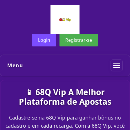
Login
Registrar-se
Menu
📱 68Q Vip A Melhor
Plataforma de Apostas
Cadastre-se na 68Q Vip para ganhar bônus no
cadastro e em cada recarga. Com a 68Q Vip, você