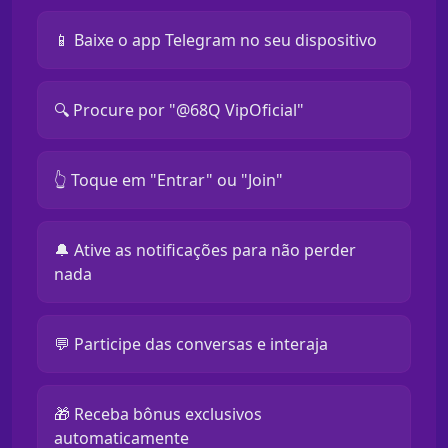
📱 Baixe o app Telegram no seu dispositivo
🔍 Procure por "@68Q VipOficial"
👆 Toque em "Entrar" ou "Join"
🔔 Ative as notificações para não perder
nada
💬 Participe das conversas e interaja
🎁 Receba bônus exclusivos
automaticamente