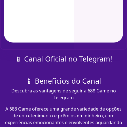
📱 Canal Oficial no Telegram!
📱 Benefícios do Canal
Descubra as vantagens de seguir a 688 Game no
Telegram
A 688 Game oferece uma grande variedade de opções
de entretenimento e prêmios em dinheiro, com
experiências emocionantes e envolventes aguardando