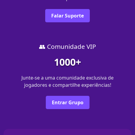
Falar Suporte
👥 Comunidade VIP
1000+
Junte-se a uma comunidade exclusiva de
jogadores e compartilhe experiências!
Entrar Grupo