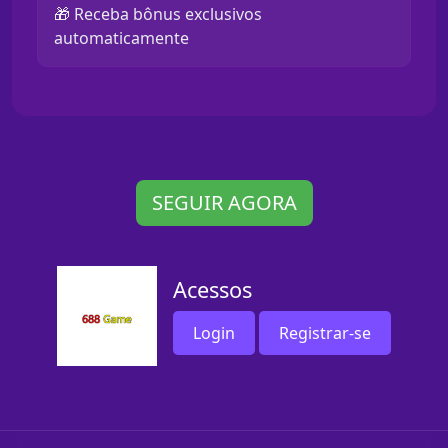
🎁 Receba bônus exclusivos
automaticamente
SEGUIR AGORA
Acessos
Login
Registrar-se