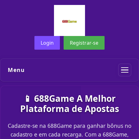
Login
Registrar-se
Menu
📱 688Game A Melhor
Plataforma de Apostas
Cadastre-se na 688Game para ganhar bônus no
cadastro e em cada recarga. Com a 688Game,