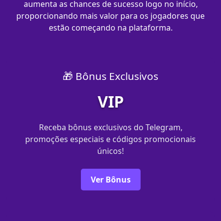
aumenta as chances de sucesso logo no início,
proporcionando mais valor para os jogadores que
estão começando na plataforma.
🎁 Bônus Exclusivos
VIP
Receba bônus exclusivos do Telegram,
promoções especiais e códigos promocionais
únicos!
Ver Bônus