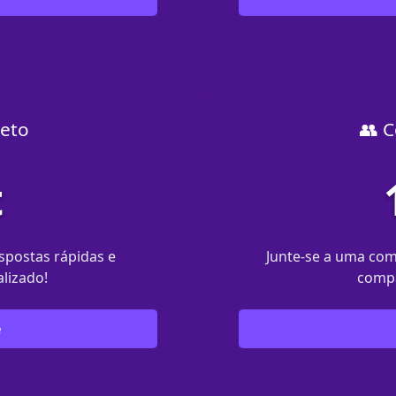
reto
👥 
t
espostas rápidas e
Junte-se a uma com
lizado!
compa
e