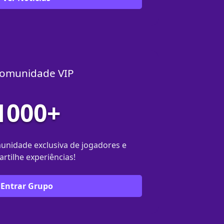
Comunidade VIP
1000+
unidade exclusiva de jogadores e
rtilhe experiências!
Entrar Grupo