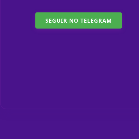
SEGUIR NO TELEGRAM