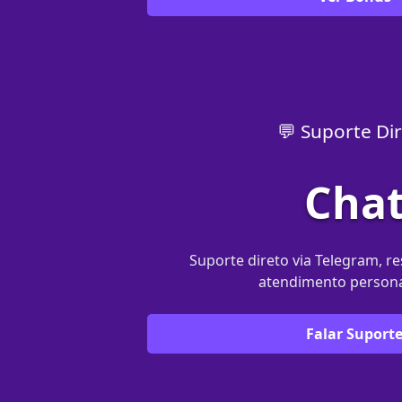
💬 Suporte Di
Cha
Suporte direto via Telegram, r
atendimento persona
Falar Suport