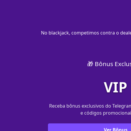
No blackjack, competimos contra o deale
🎁 Bônus Exclu
VIP
Receba bônus exclusivos do Telegra
e códigos promocionai
Ver Bônus