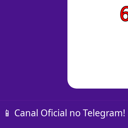
📱 Canal Oficial no Telegram!