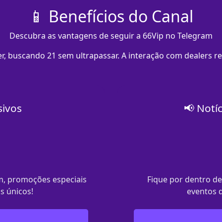
📱 Benefícios do Canal
Descubra as vantagens de seguir a 66Vip no Telegram
r, buscando 21 sem ultrapassar. A interação com dealers r
sivos
📢 Notí
m, promoções especiais
Fique por dentro d
s únicos!
eventos 