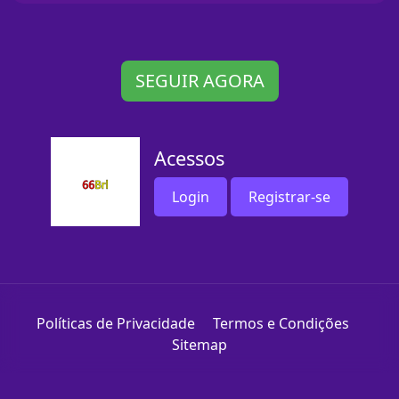
SEGUIR AGORA
Acessos
Login
Registrar-se
Políticas de Privacidade
Termos e Condições
Sitemap