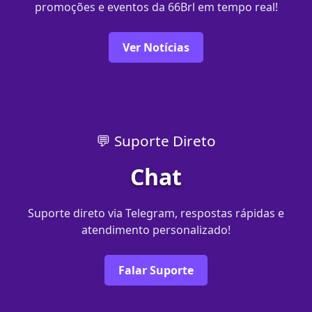
promoções e eventos da 66Brl em tempo real!
Ver Notícias
💬 Suporte Direto
Chat
Suporte direto via Telegram, respostas rápidas e
atendimento personalizado!
Falar Suporte