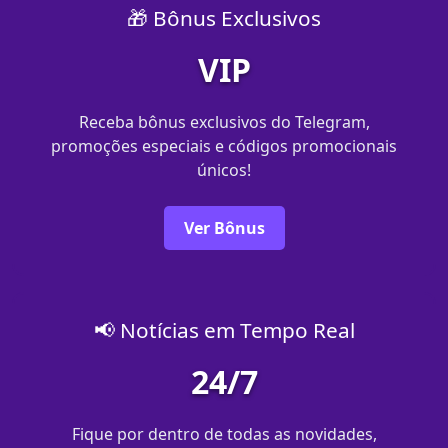
🎁 Bônus Exclusivos
VIP
Receba bônus exclusivos do Telegram,
promoções especiais e códigos promocionais
únicos!
Ver Bônus
📢 Notícias em Tempo Real
24/7
Fique por dentro de todas as novidades,