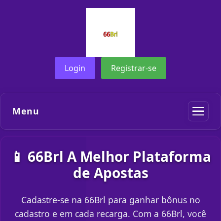
Login
Registrar-se
Menu
📱 66Brl A Melhor Plataforma
de Apostas
Cadastre-se na 66Brl para ganhar bônus no
cadastro e em cada recarga. Com a 66Brl, você