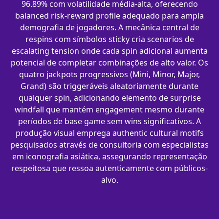
96.89% com volatilidade média-alta, oferecendo
balanced risk-reward profile adequado para ampla
demografia de jogadores. A mecânica central de
respins com símbolos sticky cria scenarios de
escalating tension onde cada spin adicional aumenta
potencial de completar combinações de alto valor. Os
quatro jackpots progressivos (Mini, Minor, Major,
Grand) são triggeráveis aleatoriamente durante
qualquer spin, adicionando elemento de surprise
windfall que mantém engagement mesmo durante
períodos de base game sem wins significativos. A
produção visual emprega authentic cultural motifs
pesquisados através de consultoria com especialistas
em iconografia asiática, assegurando representação
respeitosa que ressoa autenticamente com públicos-
alvo.