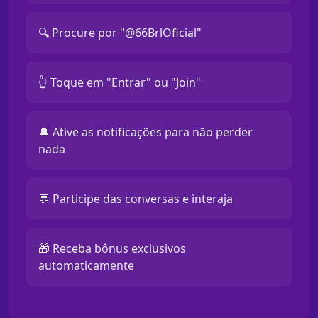
🔍 Procure por "@66BrlOficial"
👆 Toque em "Entrar" ou "Join"
🔔 Ative as notificações para não perder
nada
💬 Participe das conversas e interaja
🎁 Receba bônus exclusivos
automaticamente