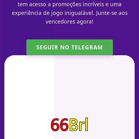
tem acesso a promoções incríveis e uma
experiência de jogo inigualável. Junte-se aos
vencedores agora!
SEGUIR NO TELEGRAM