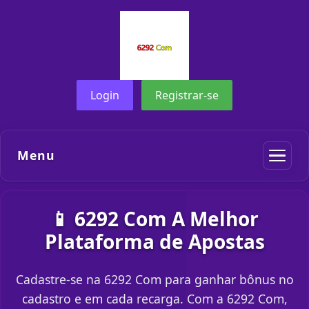
Login
Registrar-se
Menu
📱 6292 Com A Melhor
Plataforma de Apostas
Cadastre-se na 6292 Com para ganhar bônus no
cadastro e em cada recarga. Com a 6292 Com,