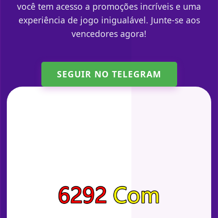
você tem acesso a promoções incríveis e uma
experiência de jogo inigualável. Junte-se aos
vencedores agora!
SEGUIR NO TELEGRAM