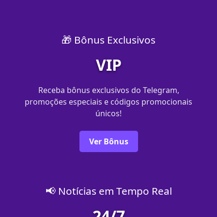
🎁 Bônus Exclusivos
VIP
Receba bônus exclusivos do Telegram,
promoções especiais e códigos promocionais
únicos!
Ver Bônus
📢 Notícias em Tempo Real
24/7