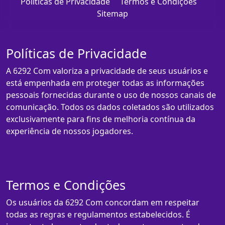
Políticas de Privacidade
Termos e Condições
Sitemap
Políticas de Privacidade
A 6292 Com valoriza a privacidade de seus usuários e
está empenhada em proteger todas as informações
pessoais fornecidas durante o uso de nossos canais de
comunicação. Todos os dados coletados são utilizados
exclusivamente para fins de melhoria contínua da
experiência de nossos jogadores.
Termos e Condições
Os usuários da 6292 Com concordam em respeitar
todas as regras e regulamentos estabelecidos. É