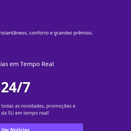
nstantâneos, conforto e grandes prêmios.
cias em Tempo Real
24/7
e todas as novidades, promoções e
 da 5U em tempo real!
Ver Notícias