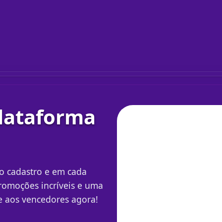
Plataforma
o cadastro e em cada
romoções incríveis e uma
se aos vencedores agora!