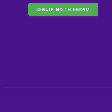
SEGUIR NO TELEGRAM