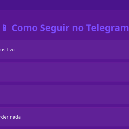
📱 Como Seguir no Telegram
ositivo
erder nada