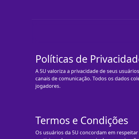
Políticas de Privacida
A 5U valoriza a privacidade de seus usuári
canais de comunicação. Todos os dados cole
jogadores.
Termos e Condições
Os usuários da 5U concordam em respeitar t