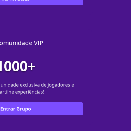
Comunidade VIP
1000+
unidade exclusiva de jogadores e
rtilhe experiências!
Entrar Grupo