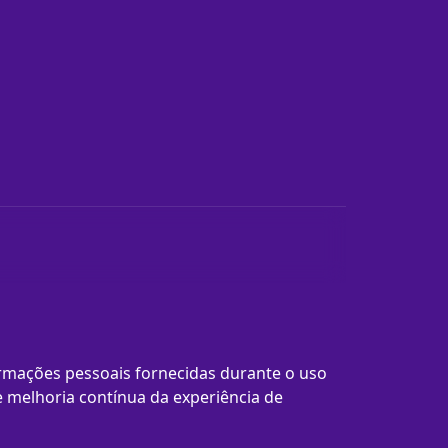
rmações pessoais fornecidas durante o uso
e melhoria contínua da experiência de