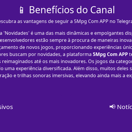
📱 Benefícios do Canal
scubra as vantagens de seguir a 5Mpg Com APP no Teleg
a 'Novidades' é uma das mais dinâmicas e empolgantes dis
desenvolvedores estão sempre à procura de maneiras inova
nçamento de novos jogos, proporcionando experiências úni
ores buscam por novidades, a plataforma
5Mpg Com APP
t
s reimaginados até os mais inovadores. Os jogos da catego
do uma experiência diversificada. Além disso, muitos deles
ração e trilhas sonoras imersivas, elevando ainda mais a ex
sivos
📢 Notí