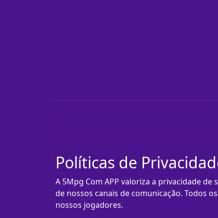
Políticas de Privacida
A 5Mpg Com APP valoriza a privacidade de 
de nossos canais de comunicação. Todos os 
nossos jogadores.