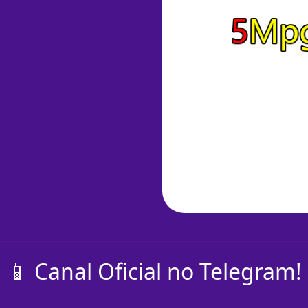
📱 Canal Oficial no Telegram!