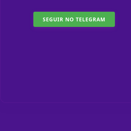
SEGUIR NO TELEGRAM