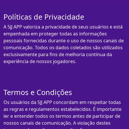
Políticas de Privacidade
A 5JJ APP valoriza a privacidade de seus usuários e está
empenhada em proteger todas as informações
pessoais fornecidas durante o uso de nossos canais de
comunicação. Todos os dados coletados são utilizados
exclusivamente para fins de melhoria contínua da
experiência de nossos jogadores.
Termos e Condições
Os usuários da 5JJ APP concordam em respeitar todas
as regras e regulamentos estabelecidos. É importante
ler e entender todos os termos antes de participar de
nossos canais de comunicação. A violação destes