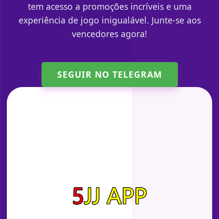
tem acesso a promoções incríveis e uma
experiência de jogo inigualável. Junte-se aos
vencedores agora!
SEGUIR NO TELEGRAM