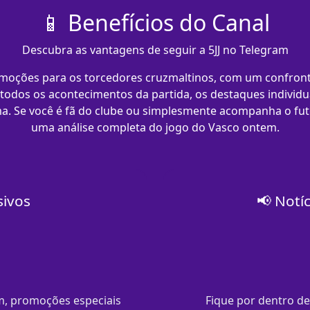
📱 Benefícios do Canal
Descubra as vantagens de seguir a 5JJ no Telegram
moções para os torcedores cruzmaltinos, com um confron
odos os acontecimentos da partida, os destaques individuai
. Se você é fã do clube ou simplesmente acompanha o futeb
uma análise completa do jogo do Vasco ontem.
sivos
📢 Notí
m, promoções especiais
Fique por dentro d