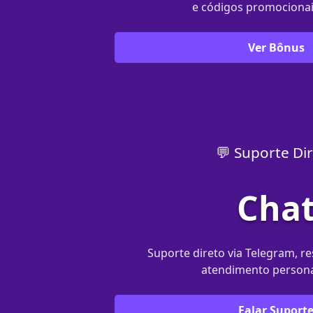
e códigos promocionai
Ver Bônus
💬 Suporte Di
Cha
Suporte direto via Telegram, r
atendimento persona
Falar Suport