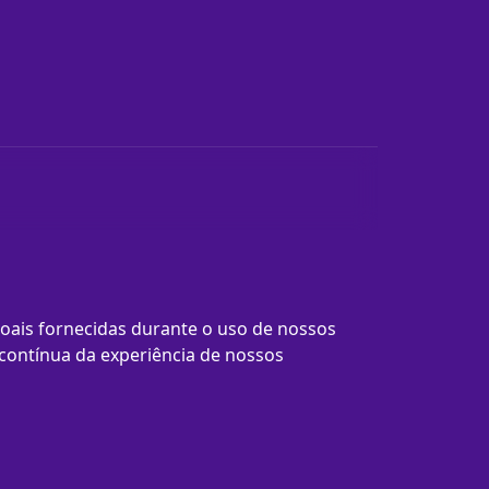
soais fornecidas durante o uso de nossos
 contínua da experiência de nossos