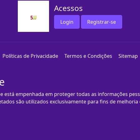
Acessos
Login
Registrar-se
Políticas de Privacidade
Termos e Condições
Sitemap
de
ios e está empenhada em proteger todas as informações pes
tados são utilizados exclusivamente para fins de melhoria