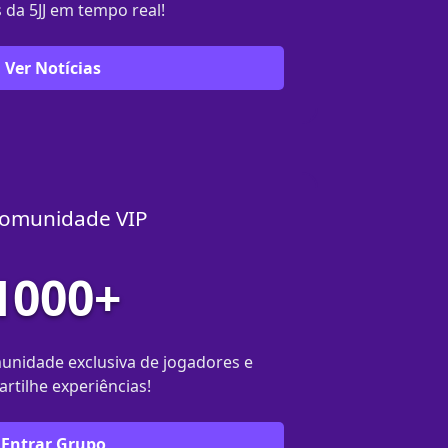
 da 5JJ em tempo real!
Ver Notícias
Comunidade VIP
1000+
unidade exclusiva de jogadores e
rtilhe experiências!
Entrar Grupo