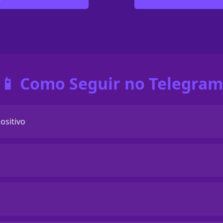
📱 Como Seguir no Telegram
ositivo