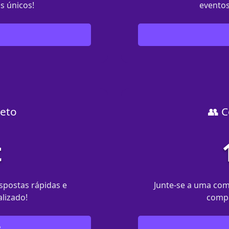
s únicos!
eventos
reto
👥 
t
espostas rápidas e
Junte-se a uma com
lizado!
compa
e