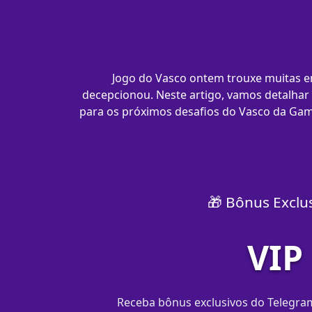
Jogo do Vasco ontem trouxe muitas e
decepcionou. Neste artigo, vamos detalhar t
para os próximos desafios do Vasco da Gama
🎁 Bônus Exclu
VIP
Receba bônus exclusivos do Telegra