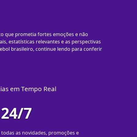
to que prometia fortes emoções e não
s, estatísticas relevantes e as perspectivas
ol brasileiro, continue lendo para conferir
cias em Tempo Real
24/7
e todas as novidades, promoções e