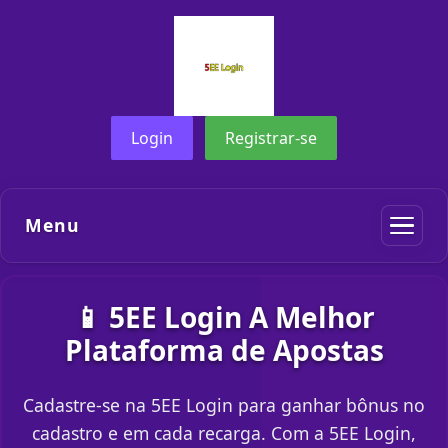
Login
Registrar-se
Menu
📱 5EE Login A Melhor
Plataforma de Apostas
Cadastre-se na 5EE Login para ganhar bônus no
cadastro e em cada recarga. Com a 5EE Login,