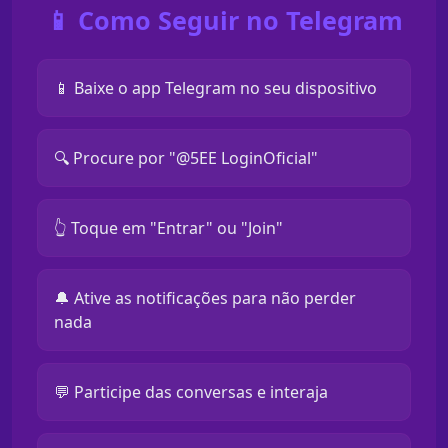
📱 Como Seguir no Telegram
📱 Baixe o app Telegram no seu dispositivo
🔍 Procure por "@5EE LoginOficial"
👆 Toque em "Entrar" ou "Join"
🔔 Ative as notificações para não perder
nada
💬 Participe das conversas e interaja