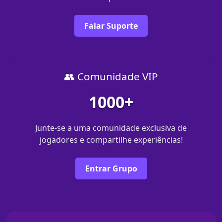
Falar Suporte
👥 Comunidade VIP
1000+
Junte-se a uma comunidade exclusiva de
jogadores e compartilhe experiências!
Entrar Grupo