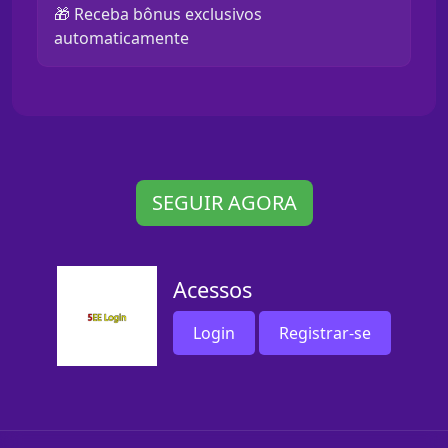
🎁 Receba bônus exclusivos
automaticamente
SEGUIR AGORA
Acessos
Login
Registrar-se