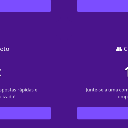
reto
👥 
t
espostas rápidas e
Junte-se a uma com
lizado!
compa
e