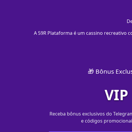
De
A 59R Plataforma é um cassino recreativo 
🎁 Bônus Exclu
VIP
Receba bônus exclusivos do Telegra
e códigos promocionai