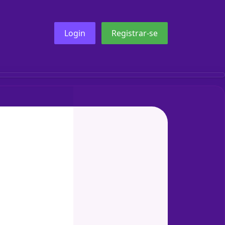
Login
Registrar-se