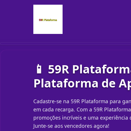
📱 59R Platafor
Plataforma de A
Cadastre-se na 59R Plataforma para ga
em cada recarga. Com a 59R Plataforma
promoções incríveis e uma experiência d
Junte-se aos vencedores agora!