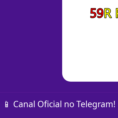
📱 Canal Oficial no Telegram!