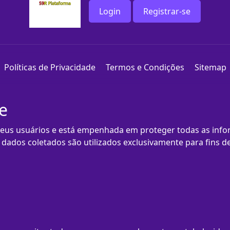
Login
Registrar-se
Políticas de Privacidade
Termos e Condições
Sitemap
de
 seus usuários e está empenhada em proteger todas as inf
dados coletados são utilizados exclusivamente para fins d