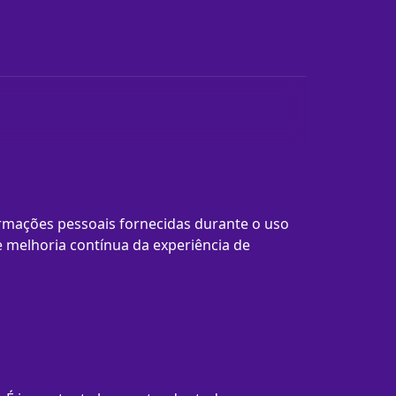
ormações pessoais fornecidas durante o uso
e melhoria contínua da experiência de