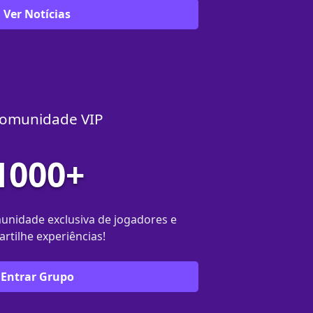
Ver Notícias
Comunidade VIP
1000+
unidade exclusiva de jogadores e
rtilhe experiências!
Entrar Grupo