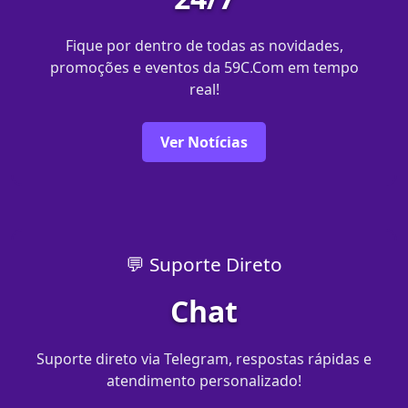
Fique por dentro de todas as novidades,
promoções e eventos da 59C.Com em tempo
real!
Ver Notícias
💬 Suporte Direto
Chat
Suporte direto via Telegram, respostas rápidas e
atendimento personalizado!