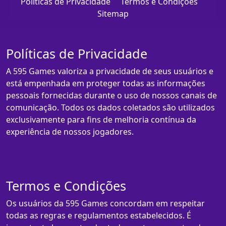
Políticas de Privacidade
Termos e Condições
Sitemap
Políticas de Privacidade
A 595 Games valoriza a privacidade de seus usuários e
está empenhada em proteger todas as informações
pessoais fornecidas durante o uso de nossos canais de
comunicação. Todos os dados coletados são utilizados
exclusivamente para fins de melhoria contínua da
experiência de nossos jogadores.
Termos e Condições
Os usuários da 595 Games concordam em respeitar
todas as regras e regulamentos estabelecidos. É