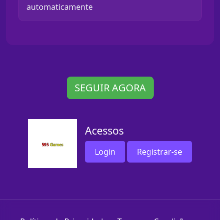
automaticamente
SEGUIR AGORA
Acessos
Login
Registrar-se