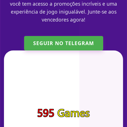
você tem acesso a promoções incríveis e uma
experiência de jogo inigualável. Junte-se aos
vencedores agora!
SEGUIR NO TELEGRAM