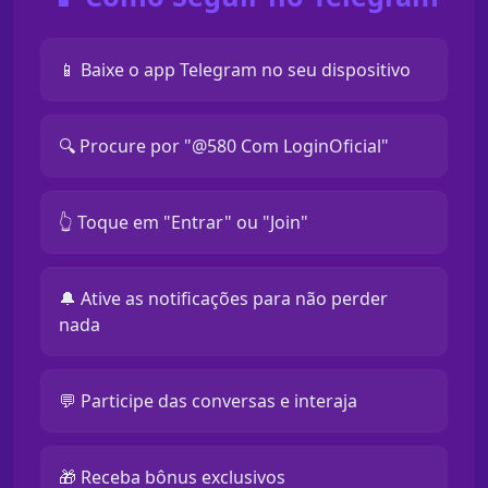
📱 Baixe o app Telegram no seu dispositivo
🔍 Procure por "@580 Com LoginOficial"
👆 Toque em "Entrar" ou "Join"
🔔 Ative as notificações para não perder
nada
💬 Participe das conversas e interaja
🎁 Receba bônus exclusivos