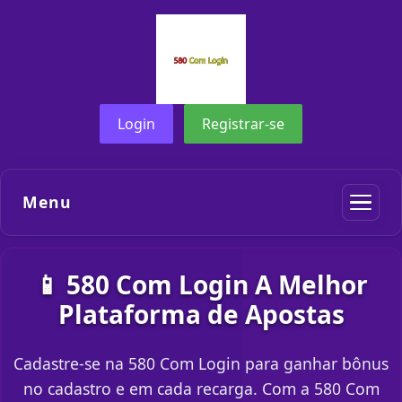
Login
Registrar-se
Menu
📱 580 Com Login A Melhor
Plataforma de Apostas
Cadastre-se na 580 Com Login para ganhar bônus
no cadastro e em cada recarga. Com a 580 Com