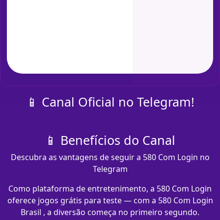
📱 Canal Oficial no Telegram!
📱 Benefícios do Canal
Descubra as vantagens de seguir a 580 Com Login no
Telegram
Como plataforma de entretenimento, a 580 Com Login
oferece jogos grátis para teste — com a 580 Com Login
Brasil , a diversão começa no primeiro segundo.