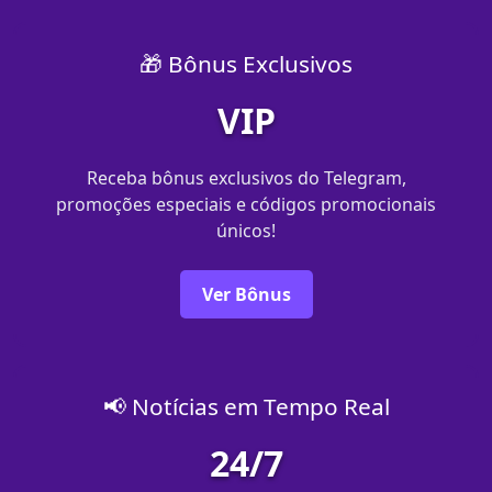
🎁 Bônus Exclusivos
VIP
Receba bônus exclusivos do Telegram,
promoções especiais e códigos promocionais
únicos!
Ver Bônus
📢 Notícias em Tempo Real
24/7