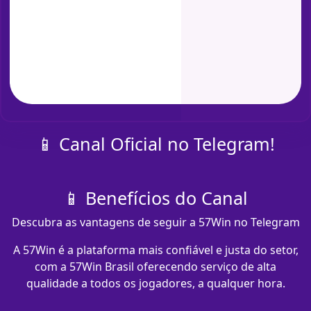
📱 Canal Oficial no Telegram!
📱 Benefícios do Canal
Descubra as vantagens de seguir a 57Win no Telegram
A 57Win é a plataforma mais confiável e justa do setor,
com a 57Win Brasil oferecendo serviço de alta
qualidade a todos os jogadores, a qualquer hora.