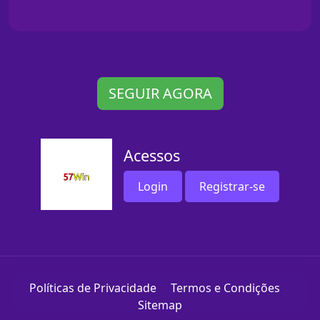
SEGUIR AGORA
Acessos
Login
Registrar-se
Políticas de Privacidade
Termos e Condições
Sitemap