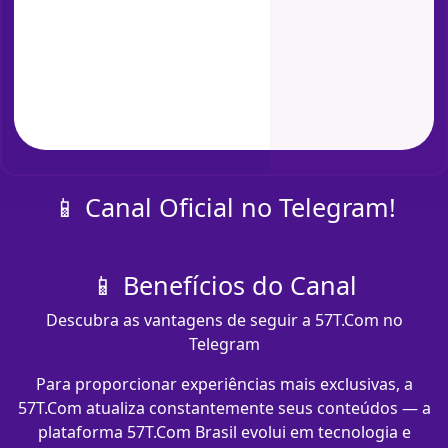
📱 Canal Oficial no Telegram!
📱 Benefícios do Canal
Descubra as vantagens de seguir a 57T.Com no
Telegram
Para proporcionar experiências mais exclusivas, a
57T.Com atualiza constantemente seus conteúdos — a
plataforma 57T.Com Brasil evolui em tecnologia e