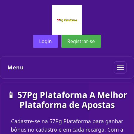
Login
Registrar-se
Menu
📱 57Pg Plataforma A Melhor
Plataforma de Apostas
Cadastre-se na 57Pg Plataforma para ganhar
bônus no cadastro e em cada recarga. Com a