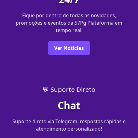
Fique por dentro de todas as novidades,
promoções e eventos da 57Pg Plataforma em
tempo real!
Ver Notícias
💬 Suporte Direto
Chat
Suporte direto via Telegram, respostas rápidas e
atendimento personalizado!