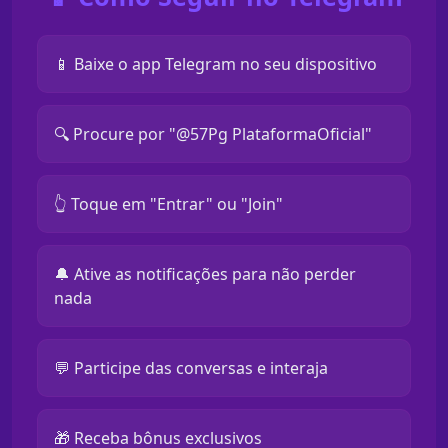
📱 Baixe o app Telegram no seu dispositivo
🔍 Procure por "@57Pg PlataformaOficial"
👆 Toque em "Entrar" ou "Join"
🔔 Ative as notificações para não perder
nada
💬 Participe das conversas e interaja
🎁 Receba bônus exclusivos