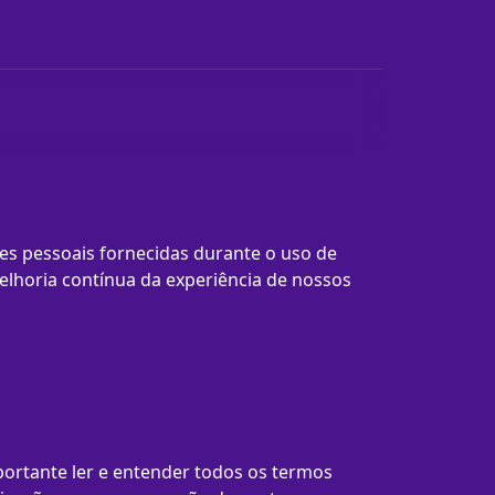
es pessoais fornecidas durante o uso de
elhoria contínua da experiência de nossos
ortante ler e entender todos os termos