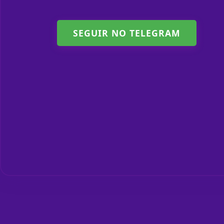
SEGUIR NO TELEGRAM