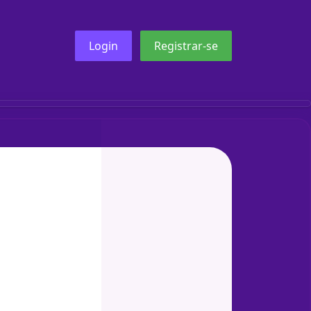
Login
Registrar-se