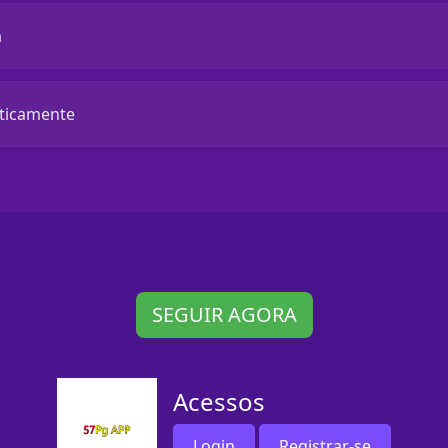
a
aticamente
SEGUIR AGORA
Acessos
Login
Registrar-se