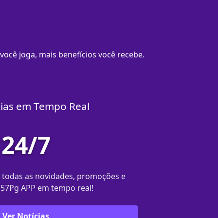
ocê joga, mais benefícios você recebe.
cias em Tempo Real
24/7
e todas as novidades, promoções e
 57Pg APP em tempo real!
Ver Notícias