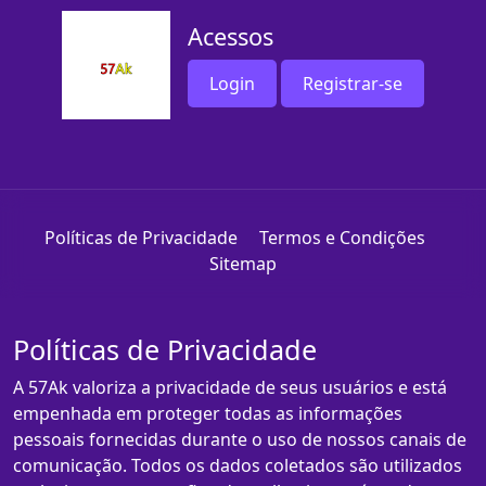
Acessos
Login
Registrar-se
Políticas de Privacidade
Termos e Condições
Sitemap
Políticas de Privacidade
A 57Ak valoriza a privacidade de seus usuários e está
empenhada em proteger todas as informações
pessoais fornecidas durante o uso de nossos canais de
comunicação. Todos os dados coletados são utilizados