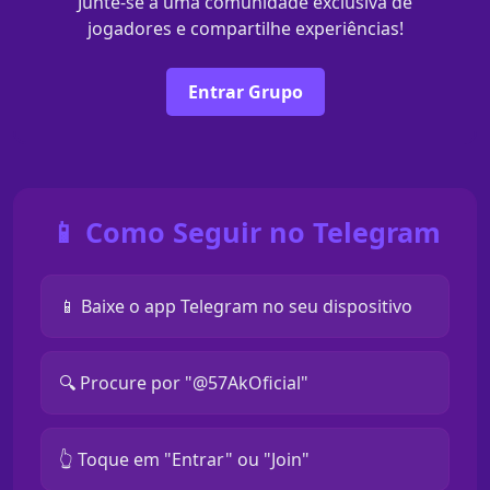
Junte-se a uma comunidade exclusiva de
jogadores e compartilhe experiências!
Entrar Grupo
📱 Como Seguir no Telegram
📱 Baixe o app Telegram no seu dispositivo
🔍 Procure por "@57AkOficial"
👆 Toque em "Entrar" ou "Join"