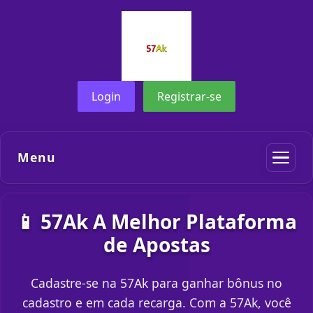
Login
Registrar-se
Menu
📱 57Ak A Melhor Plataforma
de Apostas
Cadastre-se na 57Ak para ganhar bônus no
cadastro e em cada recarga. Com a 57Ak, você