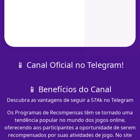
📱 Canal Oficial no Telegram!
📱 Benefícios do Canal
Descubra as vantagens de seguir a 57Ak no Telegram
Os Programas de Recompensas têm se tornado uma
tendência popular no mundo dos jogos online,
oferecendo aos participantes a oportunidade de serem
recompensados por suas atividades de jogo. No site