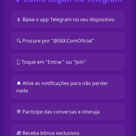
📱 Baixe o app Telegram no seu dispositivo
🔍 Procure por "@56X.ComOficial"
👆 Toque em "Entrar" ou "Join"
🔔 Ative as notificações para não perder
nada
💬 Participe das conversas e interaja
🎁 Receba bônus exclusivos