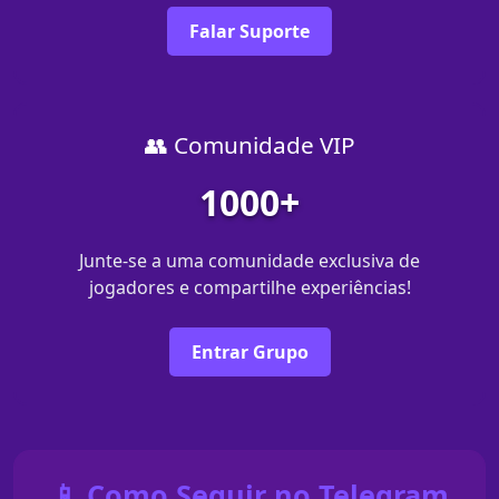
Falar Suporte
👥 Comunidade VIP
1000+
Junte-se a uma comunidade exclusiva de
jogadores e compartilhe experiências!
Entrar Grupo
📱 Como Seguir no Telegram