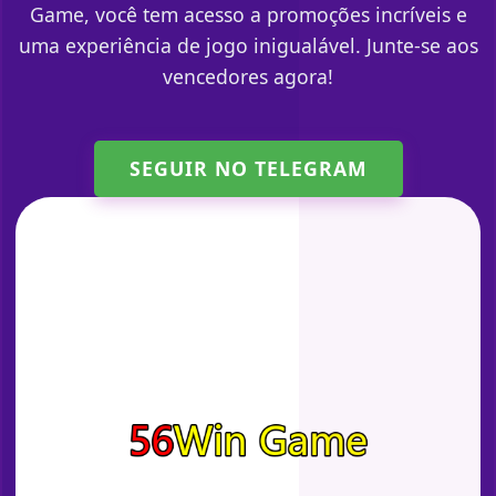
Game, você tem acesso a promoções incríveis e
uma experiência de jogo inigualável. Junte-se aos
vencedores agora!
SEGUIR NO TELEGRAM