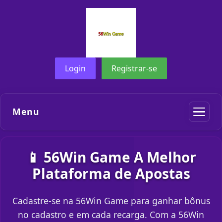
Login
Registrar-se
Menu
📱 56Win Game A Melhor
Plataforma de Apostas
Cadastre-se na 56Win Game para ganhar bônus
no cadastro e em cada recarga. Com a 56Win