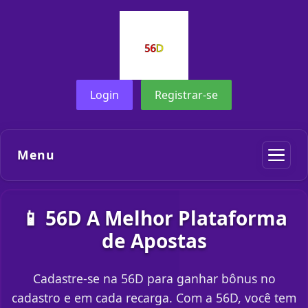
Login
Registrar-se
Menu
📱 56D A Melhor Plataforma
de Apostas
Cadastre-se na 56D para ganhar bônus no
cadastro e em cada recarga. Com a 56D, você tem