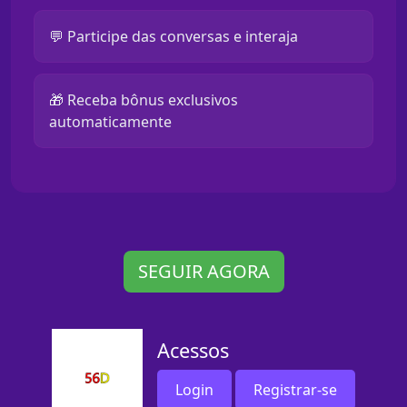
💬 Participe das conversas e interaja
🎁 Receba bônus exclusivos
automaticamente
SEGUIR AGORA
Acessos
Login
Registrar-se