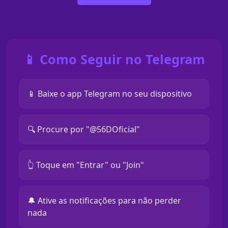
📱 Como Seguir no Telegram
📱 Baixe o app Telegram no seu dispositivo
🔍 Procure por "@56DOficial"
👆 Toque em "Entrar" ou "Join"
🔔 Ative as notificações para não perder
nada