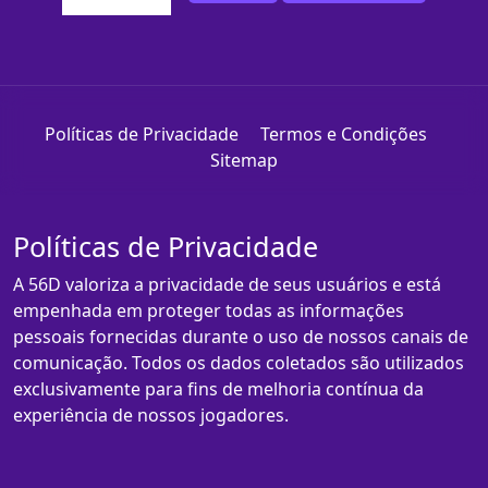
Políticas de Privacidade
Termos e Condições
Sitemap
Políticas de Privacidade
A 56D valoriza a privacidade de seus usuários e está
empenhada em proteger todas as informações
pessoais fornecidas durante o uso de nossos canais de
comunicação. Todos os dados coletados são utilizados
exclusivamente para fins de melhoria contínua da
experiência de nossos jogadores.