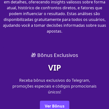
em detalhes, oferecendo insights valiosos sobre forma
atual, histórico de confrontos diretos, e fatores que
podem influenciar o resultado. Estas análises são
disponibilizadas gratuitamente para todos os usuários,
ajudando você a tomar decisões informadas sobre suas
apostas.
🎁 Bônus Exclusivos
VIP
Receba bônus exclusivos do Telegram,
promoções especiais e códigos promocionais
únicos!
Ver Bônus