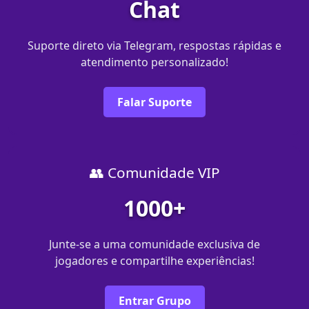
Chat
Suporte direto via Telegram, respostas rápidas e
atendimento personalizado!
Falar Suporte
👥 Comunidade VIP
1000+
Junte-se a uma comunidade exclusiva de
jogadores e compartilhe experiências!
Entrar Grupo