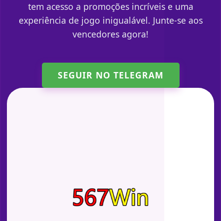
tem acesso a promoções incríveis e uma
experiência de jogo inigualável. Junte-se aos
vencedores agora!
SEGUIR NO TELEGRAM