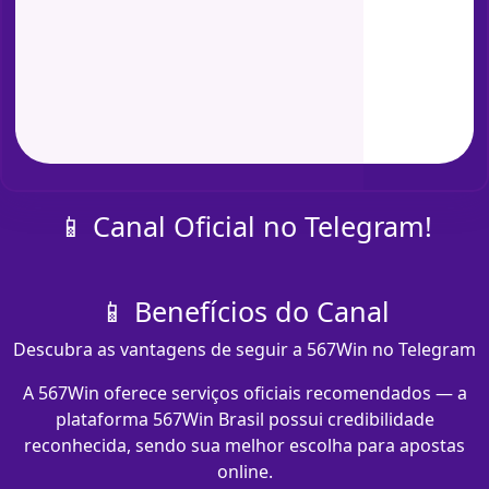
📱 Canal Oficial no Telegram!
📱 Benefícios do Canal
Descubra as vantagens de seguir a 567Win no Telegram
A 567Win oferece serviços oficiais recomendados — a
plataforma 567Win Brasil possui credibilidade
reconhecida, sendo sua melhor escolha para apostas
online.