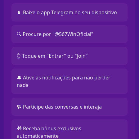
📱 Baixe o app Telegram no seu dispositivo
🔍 Procure por "@567WinOficial"
👆 Toque em "Entrar" ou "Join"
🔔 Ative as notificações para não perder
nada
💬 Participe das conversas e interaja
🎁 Receba bônus exclusivos
automaticamente