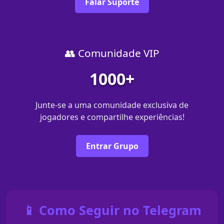
Falar Suporte
👥 Comunidade VIP
1000+
Junte-se a uma comunidade exclusiva de
jogadores e compartilhe experiências!
Entrar Grupo
📱 Como Seguir no Telegram