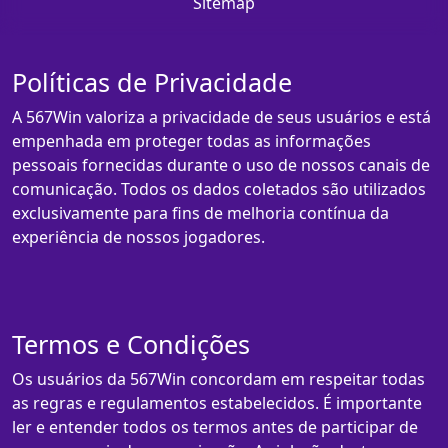
Sitemap
Políticas de Privacidade
A 567Win valoriza a privacidade de seus usuários e está
empenhada em proteger todas as informações
pessoais fornecidas durante o uso de nossos canais de
comunicação. Todos os dados coletados são utilizados
exclusivamente para fins de melhoria contínua da
experiência de nossos jogadores.
Termos e Condições
Os usuários da 567Win concordam em respeitar todas
as regras e regulamentos estabelecidos. É importante
ler e entender todos os termos antes de participar de