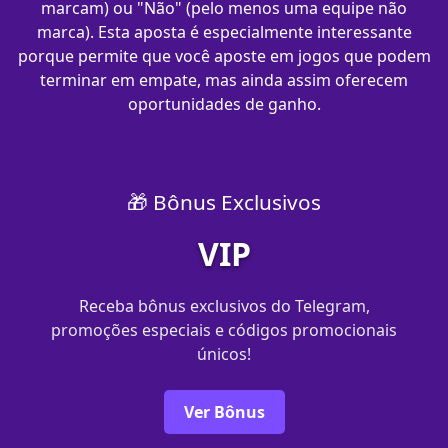
marcam) ou "Não" (pelo menos uma equipe não
marca). Esta aposta é especialmente interessante
porque permite que você aposte em jogos que podem
terminar em empate, mas ainda assim oferecem
oportunidades de ganho.
🎁 Bônus Exclusivos
VIP
Receba bônus exclusivos do Telegram,
promoções especiais e códigos promocionais
únicos!
Ver Bônus