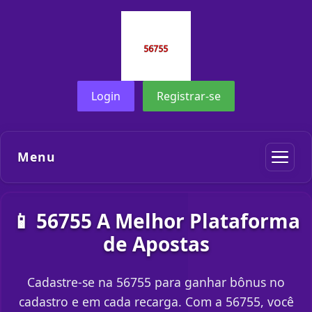
Login
Registrar-se
Menu
📱 56755 A Melhor Plataforma
de Apostas
Cadastre-se na 56755 para ganhar bônus no
cadastro e em cada recarga. Com a 56755, você