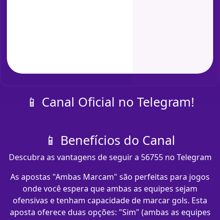
📱 Canal Oficial no Telegram!
📱 Benefícios do Canal
Descubra as vantagens de seguir a 56755 no Telegram
As apostas "Ambas Marcam" são perfeitas para jogos
onde você espera que ambas as equipes sejam
ofensivas e tenham capacidade de marcar gols. Esta
aposta oferece duas opções: "Sim" (ambas as equipes