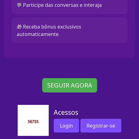
💬 Participe das conversas e interaja
🎁 Receba bônus exclusivos
automaticamente
SEGUIR AGORA
Acessos
Login
Registrar-se