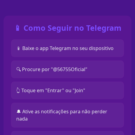
📱 Como Seguir no Telegram
📱 Baixe o app Telegram no seu dispositivo
🔍 Procure por "@56755Oficial"
👆 Toque em "Entrar" ou "Join"
🔔 Ative as notificações para não perder
nada