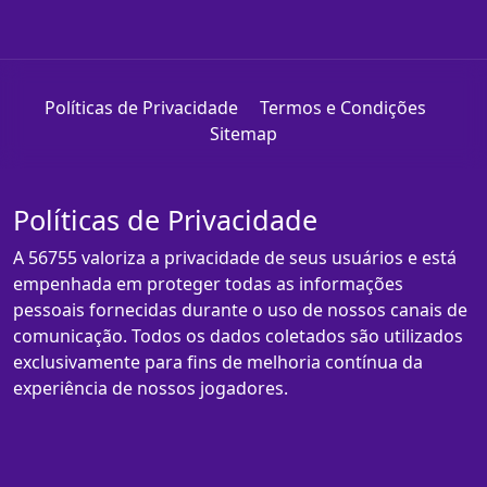
Políticas de Privacidade
Termos e Condições
Sitemap
Políticas de Privacidade
A 56755 valoriza a privacidade de seus usuários e está
empenhada em proteger todas as informações
pessoais fornecidas durante o uso de nossos canais de
comunicação. Todos os dados coletados são utilizados
exclusivamente para fins de melhoria contínua da
experiência de nossos jogadores.