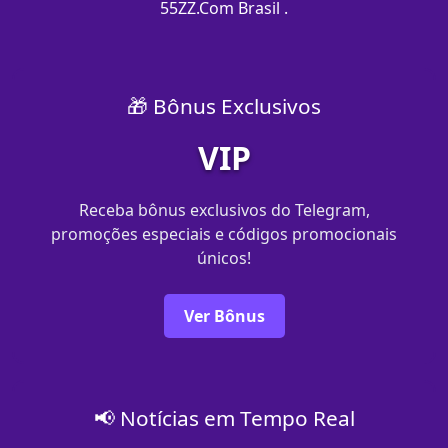
55ZZ.Com Brasil .
🎁 Bônus Exclusivos
VIP
Receba bônus exclusivos do Telegram,
promoções especiais e códigos promocionais
únicos!
Ver Bônus
📢 Notícias em Tempo Real