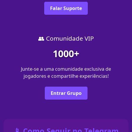
Falar Suporte
👥 Comunidade VIP
1000+
Junte-se a uma comunidade exclusiva de
jogadores e compartilhe experiências!
Entrar Grupo
📱 Como Seguir no Telegram