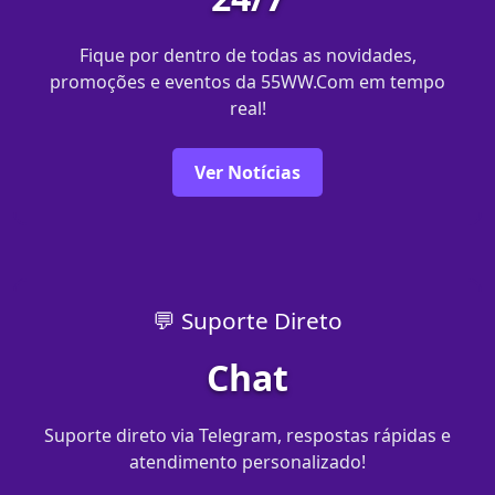
Fique por dentro de todas as novidades,
promoções e eventos da 55WW.Com em tempo
real!
Ver Notícias
💬 Suporte Direto
Chat
Suporte direto via Telegram, respostas rápidas e
atendimento personalizado!