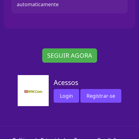
automaticamente
SEGUIR AGORA
Acessos
Login
Registrar-se