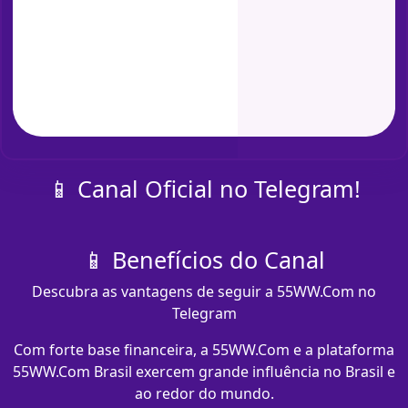
📱 Canal Oficial no Telegram!
📱 Benefícios do Canal
Descubra as vantagens de seguir a 55WW.Com no
Telegram
Com forte base financeira, a 55WW.Com e a plataforma
55WW.Com Brasil exercem grande influência no Brasil e
ao redor do mundo.