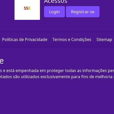
Acessos
Login
Registrar-se
Políticas de Privacidade
Termos e Condições
Sitemap
de
ios e está empenhada em proteger todas as informações pe
tados são utilizados exclusivamente para fins de melhoria