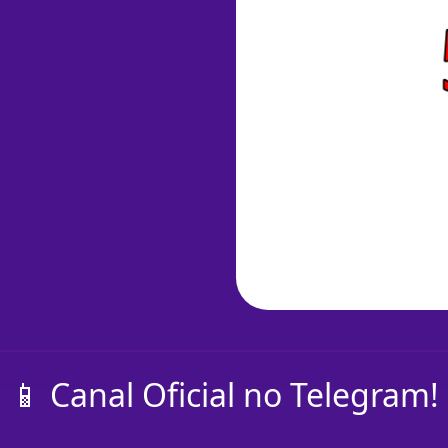
📱 Canal Oficial no Telegram!