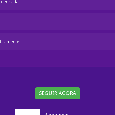
erder nada
a
aticamente
SEGUIR AGORA