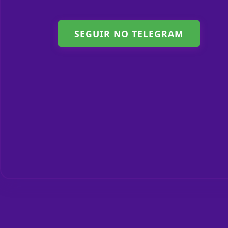
SEGUIR NO TELEGRAM