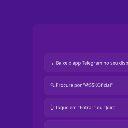
📱 Baixe o app Telegram no seu disp
🔍 Procure por "@55KOficial"
👆 Toque em "Entrar" ou "Join"