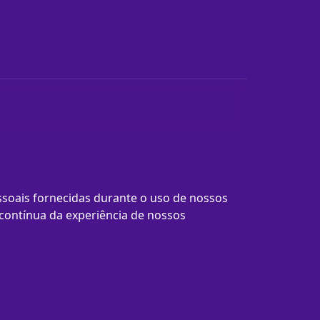
ssoais fornecidas durante o uso de nossos
 contínua da experiência de nossos