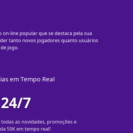
 on-line popular que se destaca pela sua
ender tanto novos jogadores quanto usuários
 de jogo.
cias em Tempo Real
24/7
e todas as novidades, promoções e
 da 55K em tempo real!