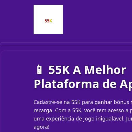
📱 55K A Melhor
Plataforma de A
Cadastre-se na 55K para ganhar bônus 
recarga. Com a 55K, você tem acesso a 
uma experiência de jogo inigualável. J
agora!