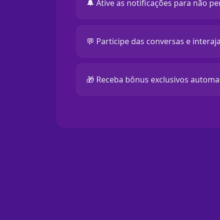
🔔 Ative as notificações para não p
💬 Participe das conversas e interaj
🎁 Receba bônus exclusivos autom