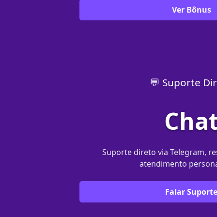
Ver Bônus
💬 Suporte Di
Cha
Suporte direto via Telegram, r
atendimento persona
Falar Suport