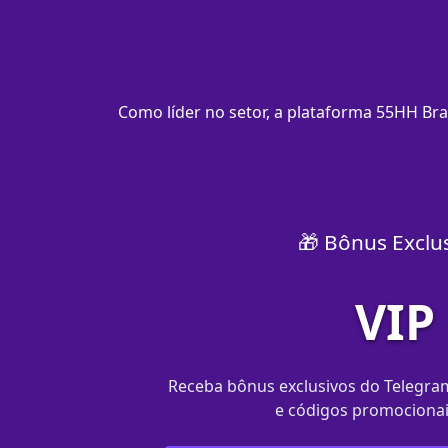
Como líder no setor, a plataforma 55HH Bra
🎁 Bônus Exclu
VIP
Receba bônus exclusivos do Telegra
e códigos promocionai