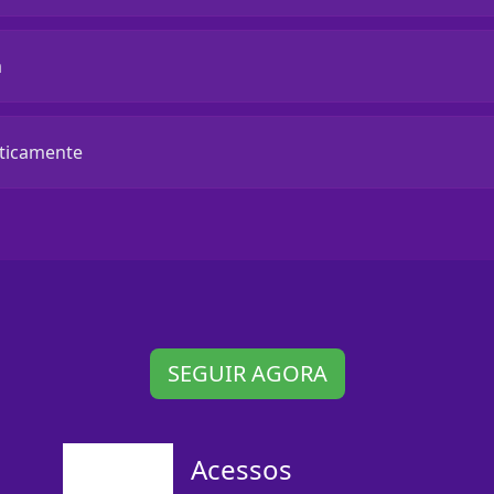
a
aticamente
SEGUIR AGORA
Acessos