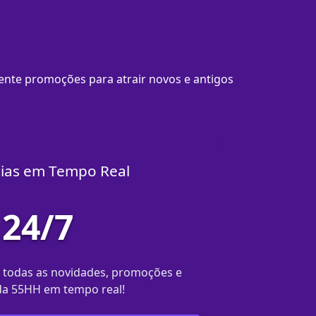
mente promoções para atrair novos e antigos
cias em Tempo Real
24/7
e todas as novidades, promoções e
da 55HH em tempo real!