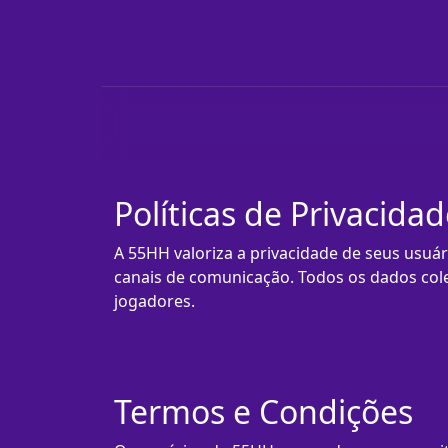
Políticas de Privacida
A 55HH valoriza a privacidade de seus usu
canais de comunicação. Todos os dados cole
jogadores.
Termos e Condições