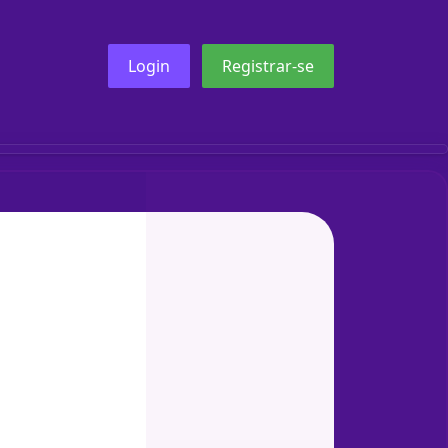
Login
Registrar-se