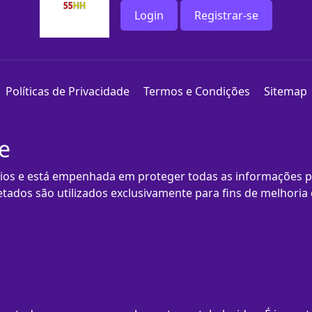
Login
Registrar-se
Políticas de Privacidade
Termos e Condições
Sitemap
de
ários e está empenhada em proteger todas as informações p
tados são utilizados exclusivamente para fins de melhoria