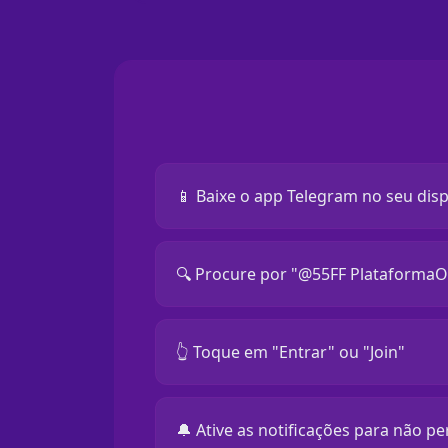
📱 Baixe o app Telegram no seu disp
🔍 Procure por "@55FF PlataformaOf
👆 Toque em "Entrar" ou "Join"
🔔 Ative as notificações para não p