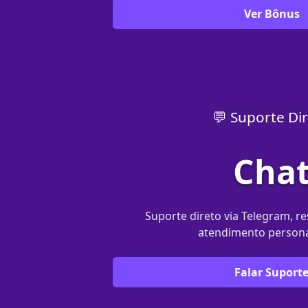
Ver Bônus
💬 Suporte Di
Cha
Suporte direto via Telegram, r
atendimento persona
Falar Suport