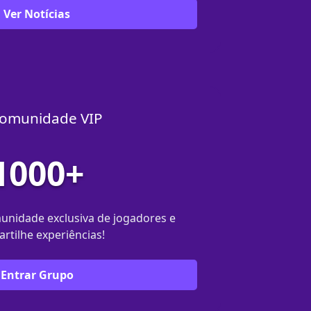
Ver Notícias
Comunidade VIP
1000+
unidade exclusiva de jogadores e
rtilhe experiências!
Entrar Grupo