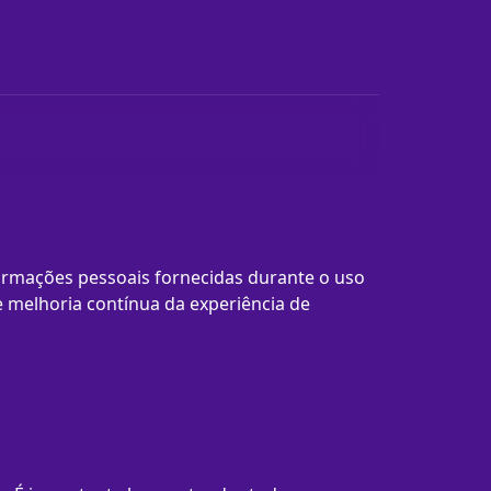
formações pessoais fornecidas durante o uso
e melhoria contínua da experiência de