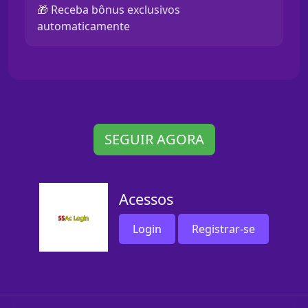
🎁 Receba bônus exclusivos
automaticamente
SEGUIR AGORA
Acessos
Login
Registrar-se