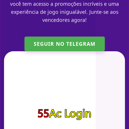
você tem acesso a promoções incríveis e uma
experiência de jogo inigualável. Junte-se aos
vencedores agora!
SEGUIR NO TELEGRAM