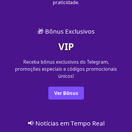
praticidade.
🎁 Bônus Exclusivos
VIP
Receba bônus exclusivos do Telegram,
promoções especiais e códigos promocionais
únicos!
Ver Bônus
📢 Notícias em Tempo Real