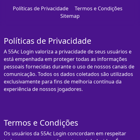
Políticas de Privacidade
Termos e Condições
Sitemap
Políticas de Privacidade
A 55Ac Login valoriza a privacidade de seus usuários e
está empenhada em proteger todas as informações
pessoais fornecidas durante o uso de nossos canais de
comunicação. Todos os dados coletados são utilizados
exclusivamente para fins de melhoria contínua da
experiência de nossos jogadores.
Termos e Condições
Os usuários da 55Ac Login concordam em respeitar