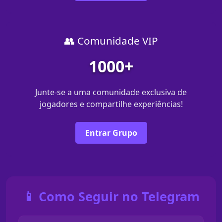
👥 Comunidade VIP
1000+
Junte-se a uma comunidade exclusiva de
jogadores e compartilhe experiências!
Entrar Grupo
📱 Como Seguir no Telegram