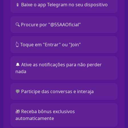
📱 Baixe o app Telegram no seu dispositivo
🔍 Procure por "@55AAOficial"
👆 Toque em "Entrar" ou "Join"
🔔 Ative as notificações para não perder
nada
💬 Participe das conversas e interaja
🎁 Receba bônus exclusivos
automaticamente