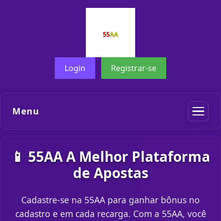
Login
Registrar-se
Menu
📱 55AA A Melhor Plataforma
de Apostas
Cadastre-se na 55AA para ganhar bônus no
cadastro e em cada recarga. Com a 55AA, você