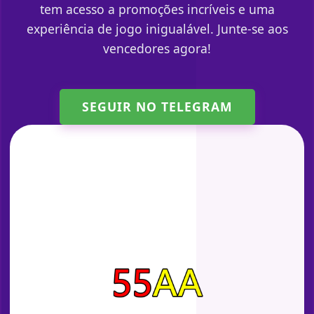
tem acesso a promoções incríveis e uma
experiência de jogo inigualável. Junte-se aos
vencedores agora!
SEGUIR NO TELEGRAM