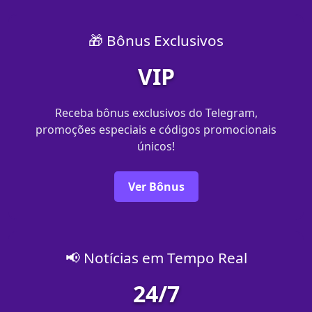
🎁 Bônus Exclusivos
VIP
Receba bônus exclusivos do Telegram,
promoções especiais e códigos promocionais
únicos!
Ver Bônus
📢 Notícias em Tempo Real
24/7