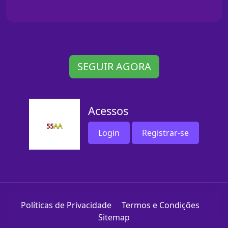
SEGUIR AGORA
Acessos
Login
Registrar-se
Políticas de Privacidade
Termos e Condições
Sitemap