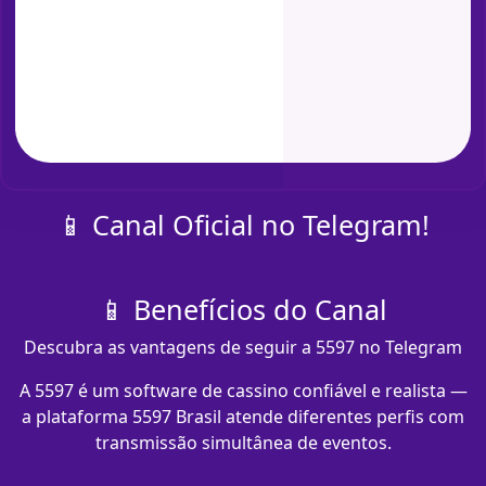
📱 Canal Oficial no Telegram!
📱 Benefícios do Canal
Descubra as vantagens de seguir a 5597 no Telegram
A 5597 é um software de cassino confiável e realista —
a plataforma 5597 Brasil atende diferentes perfis com
transmissão simultânea de eventos.