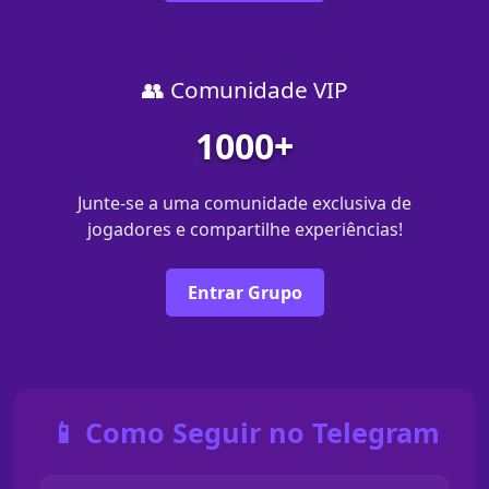
👥 Comunidade VIP
1000+
Junte-se a uma comunidade exclusiva de
jogadores e compartilhe experiências!
Entrar Grupo
📱 Como Seguir no Telegram