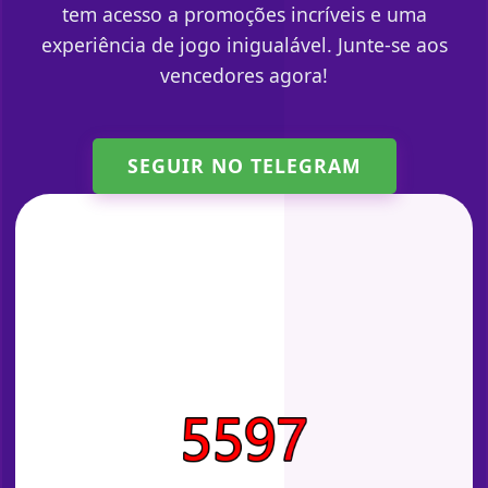
tem acesso a promoções incríveis e uma
experiência de jogo inigualável. Junte-se aos
vencedores agora!
SEGUIR NO TELEGRAM