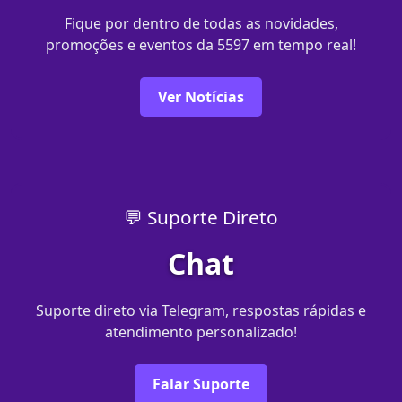
Fique por dentro de todas as novidades,
promoções e eventos da 5597 em tempo real!
Ver Notícias
💬 Suporte Direto
Chat
Suporte direto via Telegram, respostas rápidas e
atendimento personalizado!
Falar Suporte