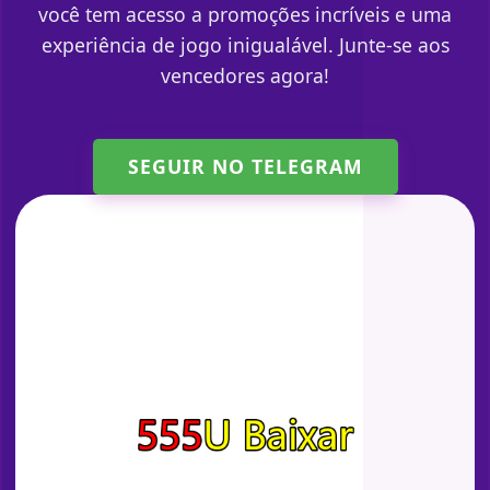
você tem acesso a promoções incríveis e uma
experiência de jogo inigualável. Junte-se aos
vencedores agora!
SEGUIR NO TELEGRAM