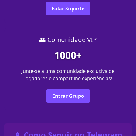
Falar Suporte
👥 Comunidade VIP
1000+
Junte-se a uma comunidade exclusiva de
jogadores e compartilhe experiências!
Entrar Grupo
📱 Como Seguir no Telegram