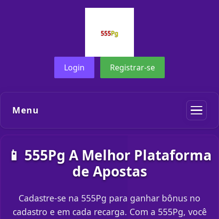
Login
Registrar-se
Menu
📱 555Pg A Melhor Plataforma
de Apostas
Cadastre-se na 555Pg para ganhar bônus no
cadastro e em cada recarga. Com a 555Pg, você