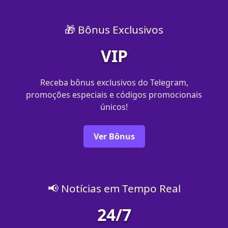
🎁 Bônus Exclusivos
VIP
Receba bônus exclusivos do Telegram,
promoções especiais e códigos promocionais
únicos!
Ver Bônus
📢 Notícias em Tempo Real
24/7