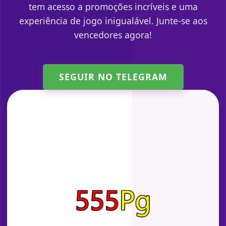
tem acesso a promoções incríveis e uma
experiência de jogo inigualável. Junte-se aos
vencedores agora!
SEGUIR NO TELEGRAM