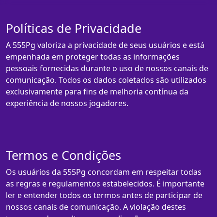
Políticas de Privacidade
A 555Pg valoriza a privacidade de seus usuários e está
empenhada em proteger todas as informações
pessoais fornecidas durante o uso de nossos canais de
comunicação. Todos os dados coletados são utilizados
exclusivamente para fins de melhoria contínua da
experiência de nossos jogadores.
Termos e Condições
Os usuários da 555Pg concordam em respeitar todas
as regras e regulamentos estabelecidos. É importante
ler e entender todos os termos antes de participar de
nossos canais de comunicação. A violação destes