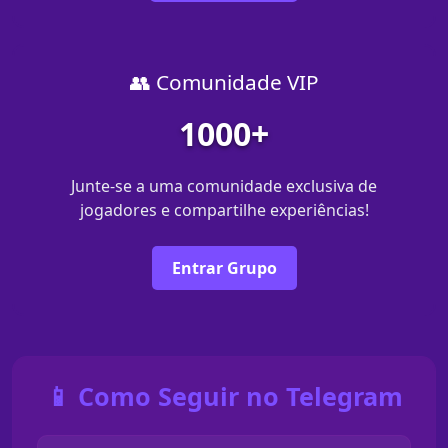
👥 Comunidade VIP
1000+
Junte-se a uma comunidade exclusiva de
jogadores e compartilhe experiências!
Entrar Grupo
📱 Como Seguir no Telegram