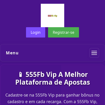
Login
Registrar-se
Menu
📱 555Fb Vip A Melhor
Plataforma de Apostas
Cadastre-se na 555Fb Vip para ganhar bônus no
cadastro e em cada recarga. Com a 555Fb Vip,