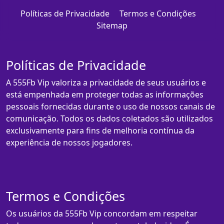
Políticas de Privacidade
Termos e Condições
Sitemap
Políticas de Privacidade
A 555Fb Vip valoriza a privacidade de seus usuários e
está empenhada em proteger todas as informações
pessoais fornecidas durante o uso de nossos canais de
comunicação. Todos os dados coletados são utilizados
exclusivamente para fins de melhoria contínua da
experiência de nossos jogadores.
Termos e Condições
Os usuários da 555Fb Vip concordam em respeitar