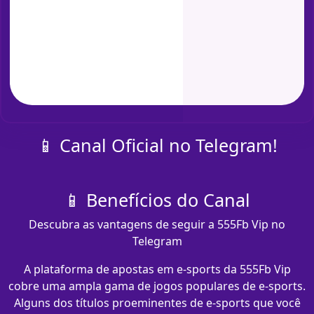
📱 Canal Oficial no Telegram!
📱 Benefícios do Canal
Descubra as vantagens de seguir a 555Fb Vip no
Telegram
A plataforma de apostas em e-sports da 555Fb Vip
cobre uma ampla gama de jogos populares de e-sports.
Alguns dos títulos proeminentes de e-sports que você