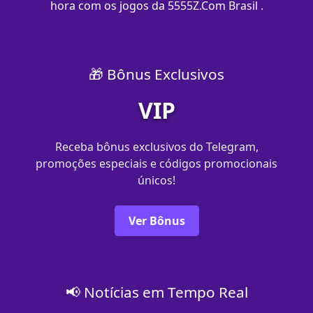
hora com os jogos da 5555Z.Com Brasil .
🎁 Bônus Exclusivos
VIP
Receba bônus exclusivos do Telegram,
promoções especiais e códigos promocionais
únicos!
Ver Bônus
📢 Notícias em Tempo Real