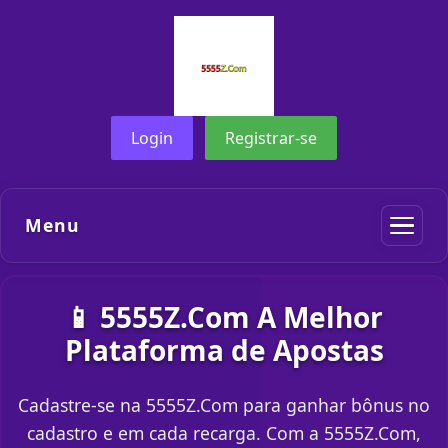
Login
Registrar-se
Menu
📱 5555Z.Com A Melhor
Plataforma de Apostas
Cadastre-se na 5555Z.Com para ganhar bônus no
cadastro e em cada recarga. Com a 5555Z.Com,