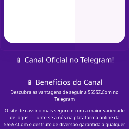
📱 Canal Oficial no Telegram!
📱 Benefícios do Canal
Descubra as vantagens de seguir a 5555Z.Com no
Telegram
O site de cassino mais seguro e com a maior variedade
de jogos — junte-se a nós na plataforma online da
5555Z.Com e desfrute de diversão garantida a qualquer