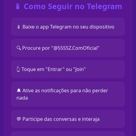
📱 Como Seguir no Telegram
📱 Baixe o app Telegram no seu dispositivo
🔍 Procure por "@5555Z.ComOficial"
👆 Toque em "Entrar" ou "Join"
🔔 Ative as notificações para não perder
nada
💬 Participe das conversas e interaja