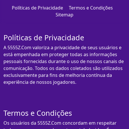
Políticas de Privacidade
Termos e Condições
Sitemap
Políticas de Privacidade
A 5555Z.Com valoriza a privacidade de seus usuários e
está empenhada em proteger todas as informações
pessoais fornecidas durante o uso de nossos canais de
comunicação. Todos os dados coletados são utilizados
exclusivamente para fins de melhoria contínua da
experiência de nossos jogadores.
Termos e Condições
Os usuários da 5555Z.Com concordam em respeitar