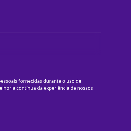
pessoais fornecidas durante o uso de
elhoria contínua da experiência de nossos