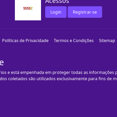
Acessos
Login
Registrar-se
Políticas de Privacidade
Termos e Condições
Sitemap
de
ários e está empenhada em proteger todas as informações 
os coletados são utilizados exclusivamente para fins de m