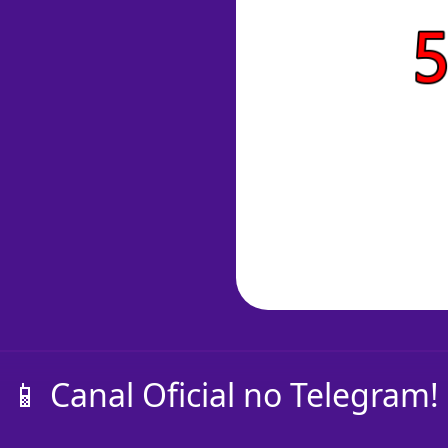
📱 Canal Oficial no Telegram!