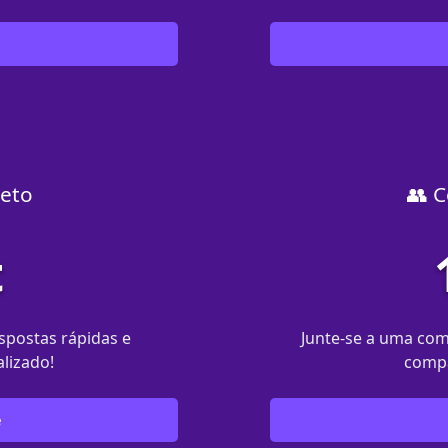
reto
👥 
t
espostas rápidas e
Junte-se a uma com
lizado!
compa
e