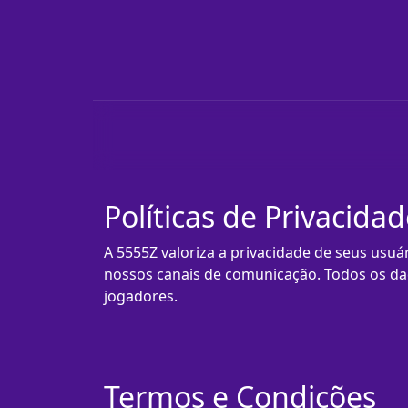
Políticas de Privacida
A 5555Z valoriza a privacidade de seus usu
nossos canais de comunicação. Todos os dad
jogadores.
Termos e Condições