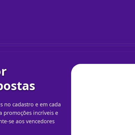
or
postas
s no cadastro e em cada
a promoções incríveis e
unte-se aos vencedores