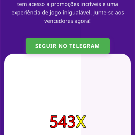
tem acesso a promoções incríveis e uma
experiência de jogo inigualável. Junte-se aos
vencedores agora!
SEGUIR NO TELEGRAM