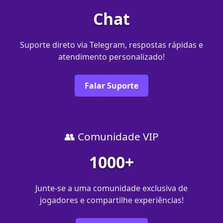
Chat
Suporte direto via Telegram, respostas rápidas e
atendimento personalizado!
Falar Suporte
👥 Comunidade VIP
1000+
Junte-se a uma comunidade exclusiva de
jogadores e compartilhe experiências!