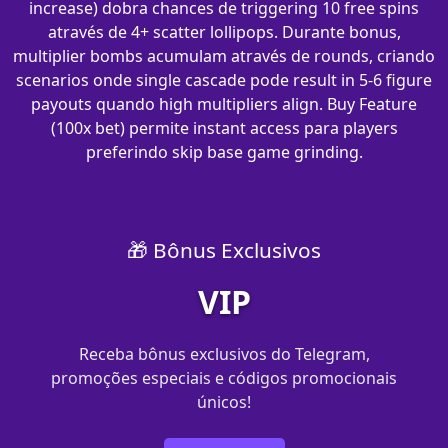
increase) dobra chances de triggering 10 free spins
através de 4+ scatter lollipops. Durante bonus,
multiplier bombs acumulam através de rounds, criando
scenarios onde single cascade pode result in 5-6 figure
payouts quando high multipliers align. Buy Feature
(100x bet) permite instant access para players
preferindo skip base game grinding.
🎁 Bônus Exclusivos
VIP
Receba bônus exclusivos do Telegram,
promoções especiais e códigos promocionais
únicos!