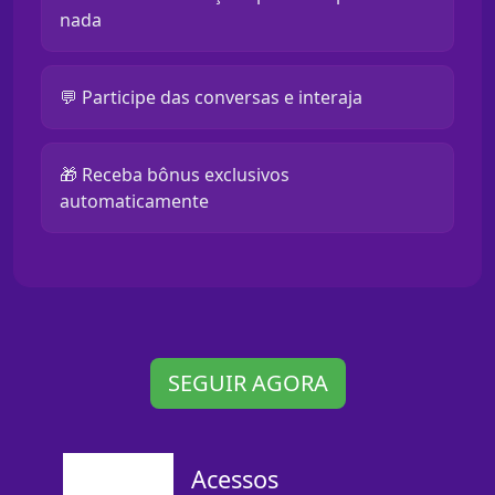
nada
💬 Participe das conversas e interaja
🎁 Receba bônus exclusivos
automaticamente
SEGUIR AGORA
Acessos