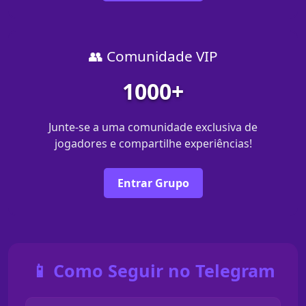
👥 Comunidade VIP
1000+
Junte-se a uma comunidade exclusiva de
jogadores e compartilhe experiências!
Entrar Grupo
📱 Como Seguir no Telegram