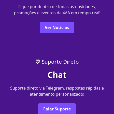
Fique por dentro de todas as novidades,
promoções e eventos da 4AA em tempo real!
Ver Notícias
💬 Suporte Direto
Chat
Suporte direto via Telegram, respostas rápidas e
atendimento personalizado!
Falar Suporte