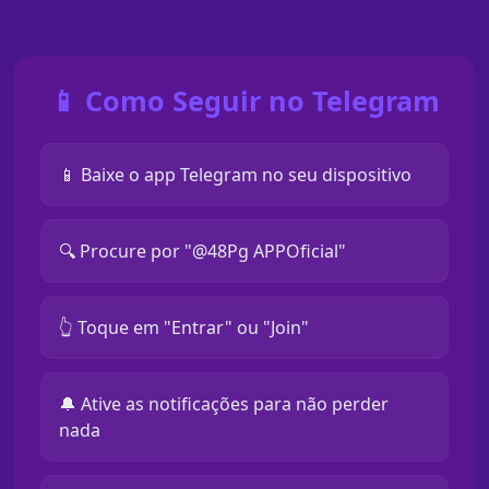
📱 Como Seguir no Telegram
📱 Baixe o app Telegram no seu dispositivo
🔍 Procure por "@48Pg APPOficial"
👆 Toque em "Entrar" ou "Join"
🔔 Ative as notificações para não perder
nada