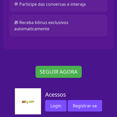
💬 Participe das conversas e interaja
🎁 Receba bônus exclusivos
automaticamente
SEGUIR AGORA
Acessos
Login
Registrar-se