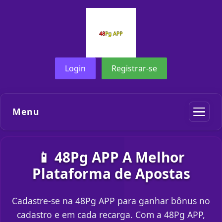
Login
Registrar-se
Menu
📱 48Pg APP A Melhor
Plataforma de Apostas
Cadastre-se na 48Pg APP para ganhar bônus no
cadastro e em cada recarga. Com a 48Pg APP,