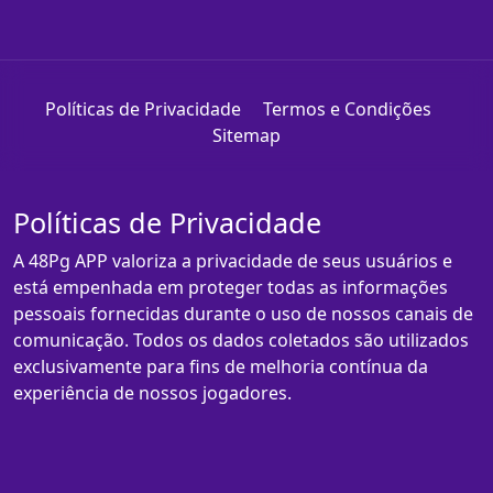
Políticas de Privacidade
Termos e Condições
Sitemap
Políticas de Privacidade
A 48Pg APP valoriza a privacidade de seus usuários e
está empenhada em proteger todas as informações
pessoais fornecidas durante o uso de nossos canais de
comunicação. Todos os dados coletados são utilizados
exclusivamente para fins de melhoria contínua da
experiência de nossos jogadores.