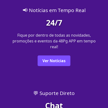
📢 Notícias em Tempo Real
24/7
Fique por dentro de todas as novidades,
promoções e eventos da 48Pg APP em tempo
real!
Ver Notícias
💬 Suporte Direto
Chat