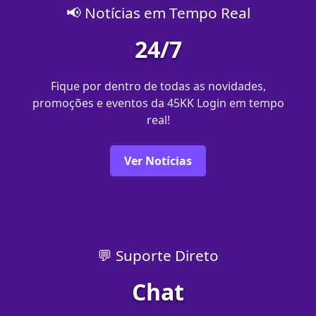
📢 Notícias em Tempo Real
24/7
Fique por dentro de todas as novidades,
promoções e eventos da 45KK Login em tempo
real!
Ver Notícias
💬 Suporte Direto
Chat