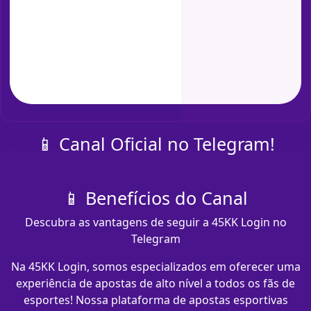
📱 Canal Oficial no Telegram!
📱 Benefícios do Canal
Descubra as vantagens de seguir a 45KK Login no
Telegram
Na 45KK Login, somos especializados em oferecer uma
experiência de apostas de alto nível a todos os fãs de
esportes! Nossa plataforma de apostas esportivas