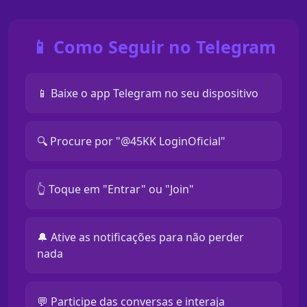
📱 Como Seguir no Telegram
📱 Baixe o app Telegram no seu dispositivo
🔍 Procure por "@45KK LoginOficial"
👆 Toque em "Entrar" ou "Join"
🔔 Ative as notificações para não perder
nada
💬 Participe das conversas e interaja