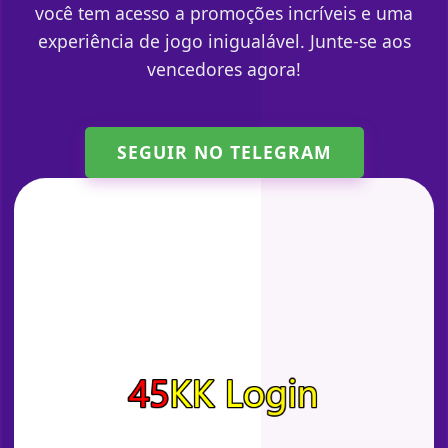
você tem acesso a promoções incríveis e uma
experiência de jogo inigualável. Junte-se aos
vencedores agora!
SEGUIR NO TELEGRAM