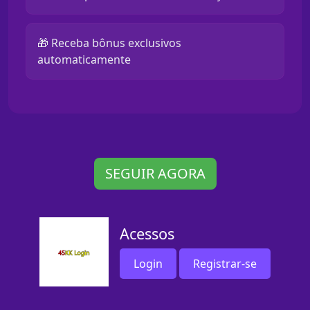
🎁 Receba bônus exclusivos
automaticamente
SEGUIR AGORA
Acessos
Login
Registrar-se