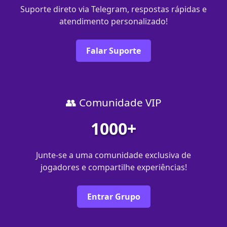
Suporte direto via Telegram, respostas rápidas e
atendimento personalizado!
Falar Suporte
👥 Comunidade VIP
1000+
Junte-se a uma comunidade exclusiva de
jogadores e compartilhe experiências!
Entrar Grupo