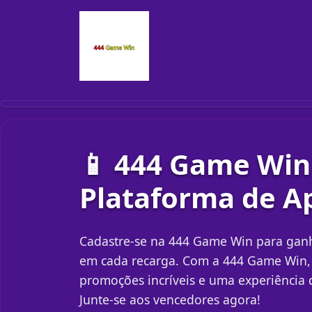
📱 444 Game Win
Plataforma de A
Cadastre-se na 444 Game Win para ganh
em cada recarga. Com a 444 Game Win, 
promoções incríveis e uma experiência d
Junte-se aos vencedores agora!