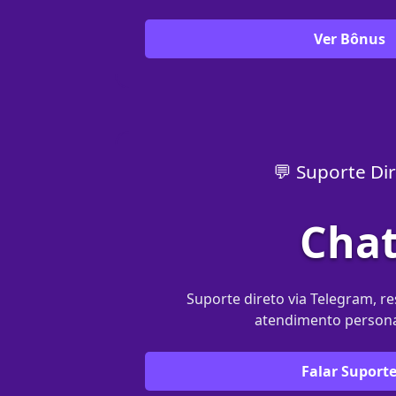
Ver Bônus
💬 Suporte Di
Cha
Suporte direto via Telegram, r
atendimento persona
Falar Suport