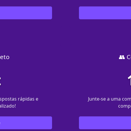
reto
👥 
t
espostas rápidas e
Junte-se a uma com
lizado!
compa
e