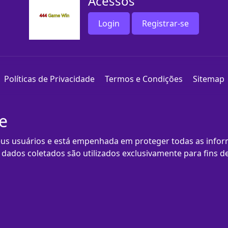
Acessos
Login
Registrar-se
Políticas de Privacidade
Termos e Condições
Sitemap
de
seus usuários e está empenhada em proteger todas as infor
dados coletados são utilizados exclusivamente para fins d