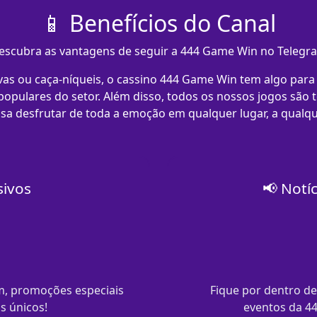
📱 Benefícios do Canal
escubra as vantagens de seguir a 444 Game Win no Telegr
vas ou caça-níqueis, o cassino 444 Game Win tem algo par
opulares do setor. Além disso, todos os nossos jogos são 
sa desfrutar de toda a emoção em qualquer lugar, a qualqu
sivos
📢 Notí
m, promoções especiais
Fique por dentro d
s únicos!
eventos da 4