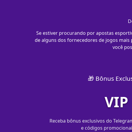
D
Se estiver procurando por apostas esporti
de alguns dos fornecedores de jogos mais p
você pos
🎁 Bônus Exclu
VIP
Receba bônus exclusivos do Telegra
e códigos promocionai