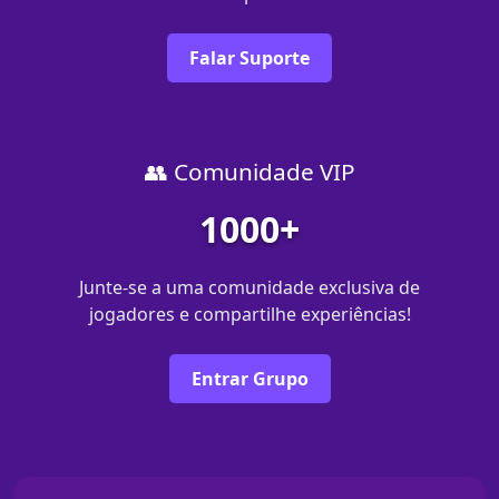
Falar Suporte
👥 Comunidade VIP
1000+
Junte-se a uma comunidade exclusiva de
jogadores e compartilhe experiências!
Entrar Grupo