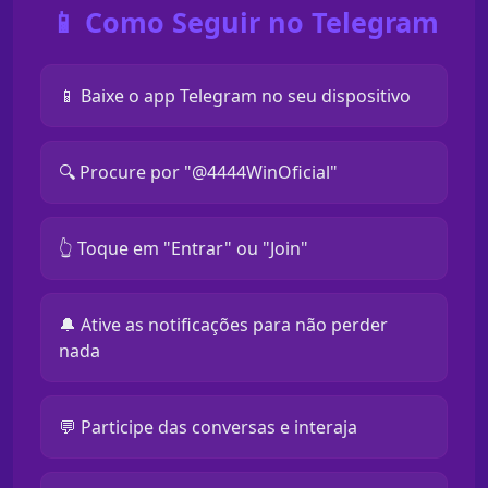
📱 Como Seguir no Telegram
📱 Baixe o app Telegram no seu dispositivo
🔍 Procure por "@4444WinOficial"
👆 Toque em "Entrar" ou "Join"
🔔 Ative as notificações para não perder
nada
💬 Participe das conversas e interaja