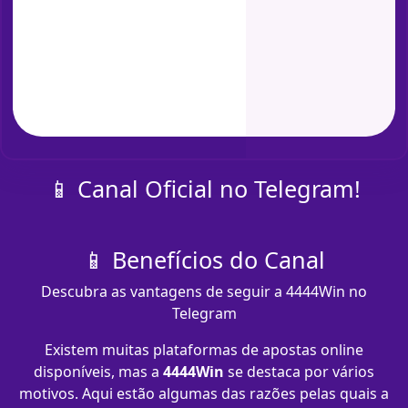
📱 Canal Oficial no Telegram!
📱 Benefícios do Canal
Descubra as vantagens de seguir a 4444Win no
Telegram
Existem muitas plataformas de apostas online
disponíveis, mas a
4444Win
se destaca por vários
motivos. Aqui estão algumas das razões pelas quais a