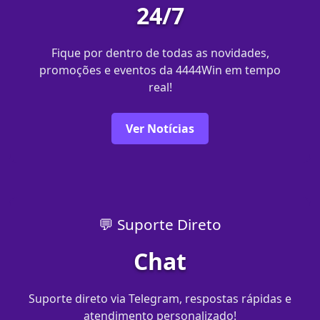
24/7
Fique por dentro de todas as novidades,
promoções e eventos da 4444Win em tempo
real!
Ver Notícias
💬 Suporte Direto
Chat
Suporte direto via Telegram, respostas rápidas e
atendimento personalizado!