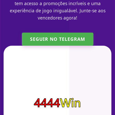
tem acesso a promoções incríveis e uma
experiência de jogo inigualável. Junte-se aos
vencedores agora!
SEGUIR NO TELEGRAM