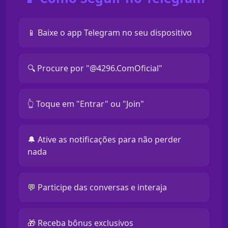
📱 Baixe o app Telegram no seu dispositivo
🔍 Procure por "@4296.ComOficial"
👆 Toque em "Entrar" ou "Join"
🔔 Ative as notificações para não perder
nada
💬 Participe das conversas e interaja
🎁 Receba bônus exclusivos