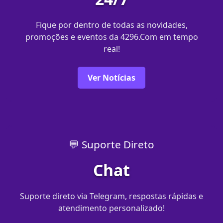
Fique por dentro de todas as novidades,
promoções e eventos da 4296.Com em tempo
real!
Ver Notícias
💬 Suporte Direto
Chat
Suporte direto via Telegram, respostas rápidas e
atendimento personalizado!