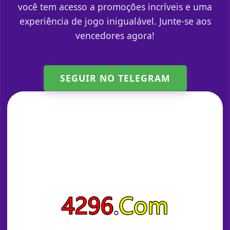
você tem acesso a promoções incríveis e uma
experiência de jogo inigualável. Junte-se aos
vencedores agora!
SEGUIR NO TELEGRAM