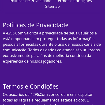
Políticas de Privacidade
Termos e Condições
Sitemap
Políticas de Privacidade
A 4296.Com valoriza a privacidade de seus usuários e
está empenhada em proteger todas as informações
pessoais fornecidas durante o uso de nossos canais de
comunicação. Todos os dados coletados são utilizados
exclusivamente para fins de melhoria contínua da
experiência de nossos jogadores.
Termos e Condições
Os usuários da 4296.Com concordam em respeitar
todas as regras e regulamentos estabelecidos. É