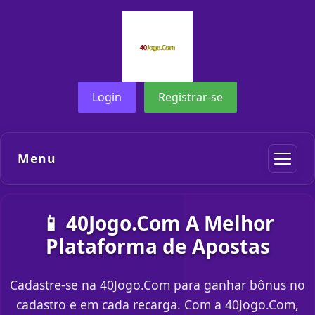
Login
Registrar-se
Menu
📱 40Jogo.Com A Melhor
Plataforma de Apostas
Cadastre-se na 40Jogo.Com para ganhar bônus no
cadastro e em cada recarga. Com a 40Jogo.Com,